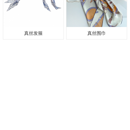
真丝发箍
真丝围巾