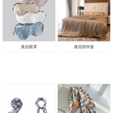
真丝眼罩
真丝四件套