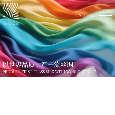
CN
EN
以世界品质，产一流丝绸
PRODUCE FIRST-CLASS SILK WITH WORLD QUALITY