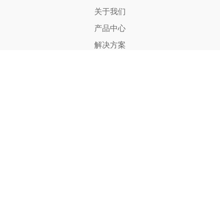
关于我们
产品中心
解决方案
工艺技术
新闻资讯
联系我们
联系方式
电话：0573-88456678
传真：0573-88456666
邮箱：767779768@qq.com
地址：浙江省桐乡市崇福镇西门
关注我们