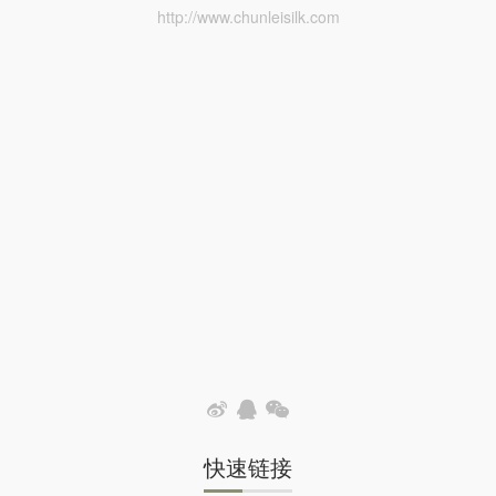
http://www.chunleisilk.com
快速链接