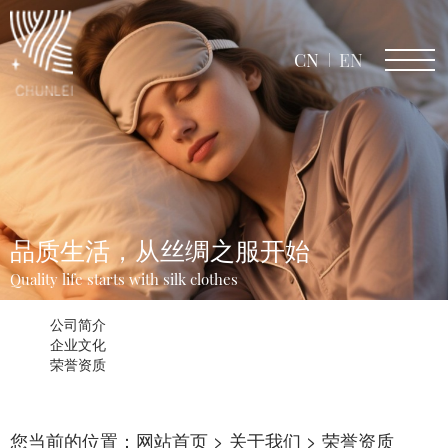
CN
EN
品质生活，从丝绸之服开始
Quality life starts with silk clothes
公司简介
企业文化
荣誉资质
您当前的位置：
网站首页
>
关于我们
>
荣誉资质